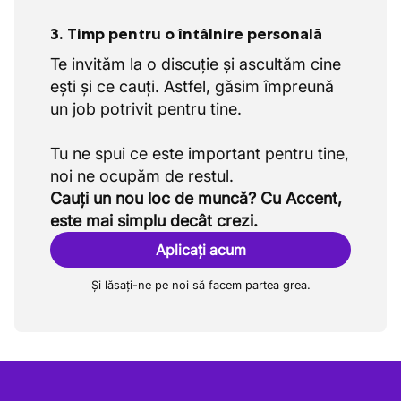
drum.
3. Timp pentru o întâlnire personală
Primești șansa de a urma cursuri care se
potrivesc cu adevărat intereselor tale și
Te invităm la o discuție și ascultăm cine
cu direcția în care dorești să te dezvolți
ești și ce cauți. Astfel, găsim împreună
ca tâmplar.
un job potrivit pentru tine.
Uneltele tale manuale sunt uzate sau
trebuie înlocuite? Acestea sunt înlocuite
Tu ne spui ce este important pentru tine,
când este necesar, astfel încât să ai
mereu materiale solide la dispoziție.
Cauți un nou loc de muncă? Cu Accent,
este mai simplu decât crezi.
Lucrezi cu normă întreagă într-o
săptămână stabilă de 40 ore, cu acorduri
Aplicați acum
clare și siguranță la locul de muncă.
Și lăsați-ne pe noi să facem partea grea.
Ajungi într-un mediu unde conducătorii
sunt accesibili, ascultă angajații lor și
unde ușa este literalmente și figurativ
mereu deschisă.