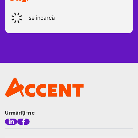
se încarcă
Urmăriți-ne