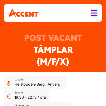
POST VACANT
TÂMPLAR
(M/F/X)
Locație
Heistopden-Berg
,
Anvers
Salariu
19,30
-
22,13
/
oră
Tip contract