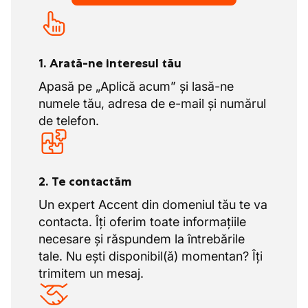
Zilele de concediu
Ai dreptul la 20 de zile legale de vacanță
conform legislației belgiene.
1. Arată-ne interesul tău
Pe lângă acestea, primești încă 12 zile
suplimentare ADV. Timp suplimentar,
Apasă pe „Aplică acum” și lasă-ne
deci, pentru a te bucura de weekenduri
numele tău, adresa de e-mail și numărul
libere, vacanțe sau pur și simplu un pic de
de telefon.
răgaz între activități.
Avantaje suplimentare atractive
2. Te contactăm
Primești o asigurare de spitalizare, astfel
Un expert Accent din domeniul tău te va
încât costurile medicale să fie acoperite
contacta. Îți oferim toate informațiile
când este necesar. Familia ta poate fi, de
necesare și răspundem la întrebările
asemenea, inclusă.
tale. Nu ești disponibil(ă) momentan? Îți
Conduci fără ambuteiaje către companie.
trimitem un mesaj.
Fără stres zilnic din cauza cozii
interminabile sau pierdere de timp pe