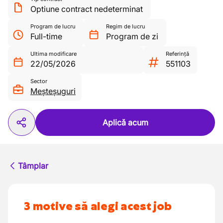
Optiune contract nedeterminat
Program de lucru
Regim de lucru
Full-time
Program de zi
Ultima modificare
Referință
22/05/2026
551103
Sector
Meșteșuguri
Aplică acum
Tâmplar
3 motive să alegi acest job