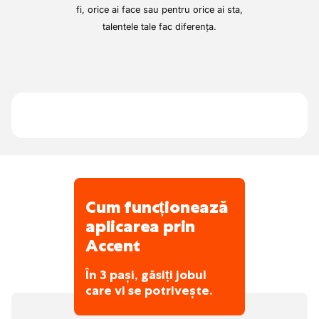
reglabile din showroom, aceștia creează o
fi, orice ai face sau pentru orice ai sta,
canapea ajustată 100% pentru corpul
talentele tale fac diferența.
dumneavoastră. Cu echipa lor de 4 angajați,
caută încă întăriri suplimentare.
Cum funcționează
aplicarea prin
Accent
În 3 pași, găsiți jobul
care vi se potrivește.