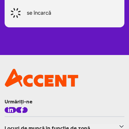
se încarcă
Urmăriți-ne
Locuri de muncă în funcție de zonă