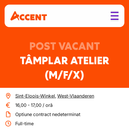
POST VACANT
TÂMPLAR ATELIER
(M/F/X)
Sint-Eloois-Winkel
,
West-Vlaanderen
16,00
-
17,00
/
oră
Optiune contract nedeterminat
Full-time