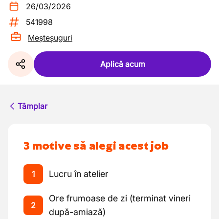
26/03/2026
541998
Meșteșuguri
Aplică acum
Tâmplar
3 motive să alegi acest job
Lucru în atelier
1
Ore frumoase de zi (terminat vineri
2
după-amiază)