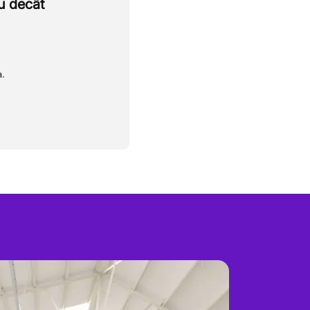
u decât
a.