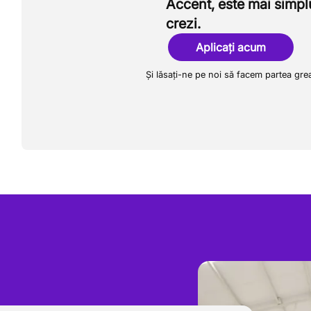
Accent, este mai simpl
crezi.
Aplicați acum
Și lăsați-ne pe noi să facem partea gre