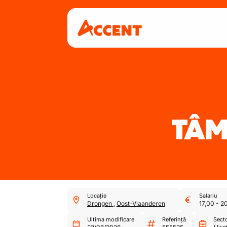
TÂM
Locație
Salariu
Drongen
,
Oost-Vlaanderen
17,00
-
2
Ultima modificare
Referință
Sect