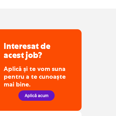
Interesat de
acest job?
Aplică și te vom suna
pentru a te cunoaște
mai bine.
Aplică acum