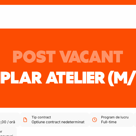
POST VACANT
PLAR ATELIER
(M/
Tip contract
Program de lucru
0,00
/
oră
Optiune contract nedeterminat
Full-time
or