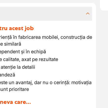
tru acest job
iență în fabricarea mobilei, construcția de
e similară
ependent și în echipă
e calitate, axat pe rezultate
atenție la detalii
landeză
ste un avantaj, dar nu o cerință: motivația
sunt prioritare
cineva care…