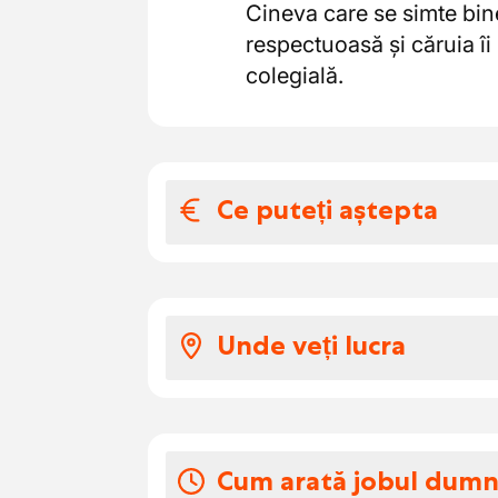
Cineva care se simte bine
respectuoasă și căruia îi
colegială.
Ce puteți aștepta
Salariul și benefic
Salariu competitiv în f
Unde veți lucra
Zile de închidere cole
Funcție de zi cu norm
Lucrezi într-un atelier 
Activități de echipă: c
tânără și experimentată d
Oportunitatea de a înv
Toată lumea se cunoaște, 
Cum arată jobul dum