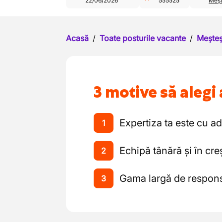
22/06/2026
555525
Meșt
Acasă
/
Toate posturile vacante
/
Meșteș
3 motive să alegi 
Expertiza ta este cu a
1
Echipă tânără și în cre
2
Gama largă de responsa
3