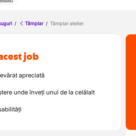
eșuguri
uguri
/
Tâmplar
/
Tâmplar atelier
acest job
devărat apreciată
ștere unde înveți unul de la celălalt
bilități