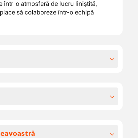
 într-o atmosferă de lucru liniștită,
 place să colaboreze într-o echipă
iile extra-legale
uncție de experiență și abilități
ctivă, mergem în concediul de construcții
ă întreagă, săptămână de 40 de ore
modern din Drongen, împreună cu o echipă
artofi prăjiți săptămânal, BBQ anual
e lucrători în lemn și fabricanți de mobilă.
ăța mașini noi și specializări
atmosfera este liniștită și informală.
neavoastră