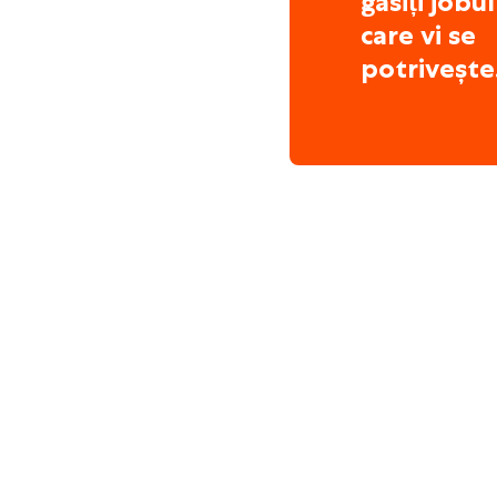
găsiți jobul
care vi se
potrivește