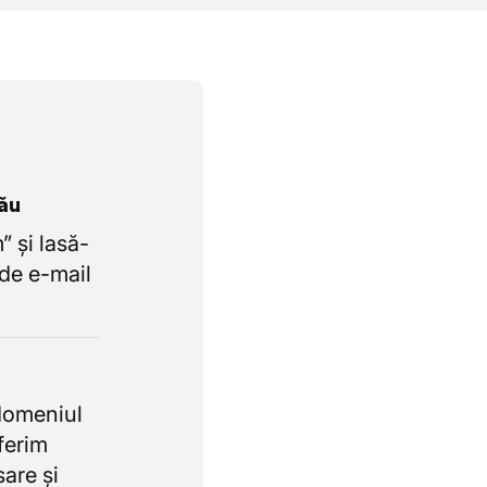
tău
 și lasă-
de e-mail
domeniul
oferim
sare și