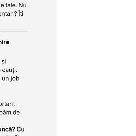
e tale. Nu
ntan? Îți
nire
 și
 cauți.
 un job
ortant
upăm de
muncă? Cu