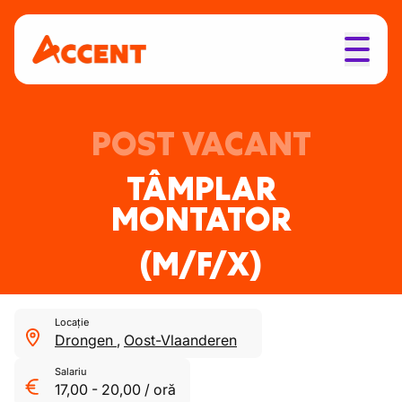
POST VACANT
TÂMPLAR
MONTATOR
(M/F/X)
Locație
Drongen
,
Oost-Vlaanderen
Salariu
17,00
-
20,00
/
oră