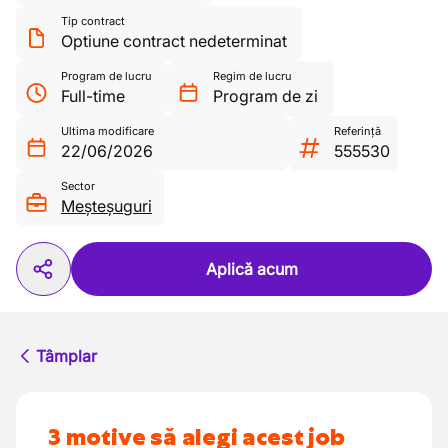
Tip contract
Optiune contract nedeterminat
Program de lucru
Regim de lucru
Full-time
Program de zi
Ultima modificare
Referință
22/06/2026
555530
Sector
Meșteșuguri
Aplică acum
Tâmplar
3 motive să alegi acest job