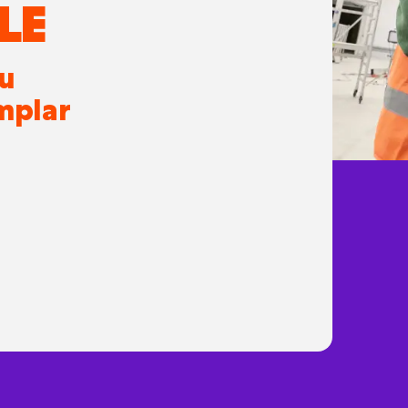
LE
ru
mplar