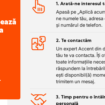
1. Arată-ne interesul 
Apasă pe „Aplică acum”
ne numele tău, adresa 
nează
și numărul de telefon.
a
2. Te contactăm
Un expert Accent din 
tău te va contacta. Îți 
toate informațiile nece
răspundem la întrebăril
ești disponibil(ă) mome
.
trimitem un mesaj.
3. Timp pentru o întâl
personală