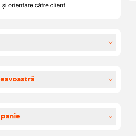
i orientare către client
iile extra-legale
tru clientul nostru, vei primi următoarele:
neavoastră
de experiență, cu un salariu de început
0.000 euro
trebui să le îndepliniți ca tâmplar de
 din domeniul construcțiilor
e 40 de ore
a teraselor și verandelor din lemn
mpanie
n lung după o perioadă de acomodare
și prelucrarea materialelor din lemn
de bază constructive
jucător de top în sectorul lucrărilor