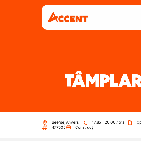
TÂMPLAR
Beerse
,
Anvers
17,85
-
20,00
/
oră
Op
477505
Construcții