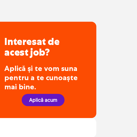
Interesat de
acest job?
Aplică și te vom suna
pentru a te cunoaște
mai bine.
Aplică acum