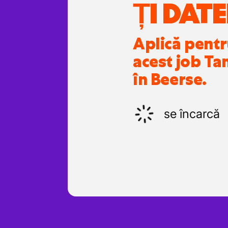
ȚI DATE
Aplică pent
acest job Ta
în Beerse.
se încarcă