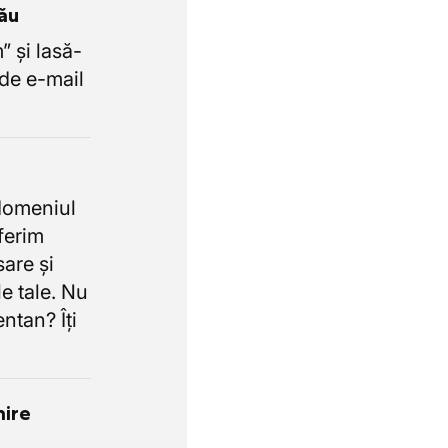
tău
 și lasă-
de e-mail
domeniul
oferim
sare și
e tale. Nu
ntan? Îți
nire