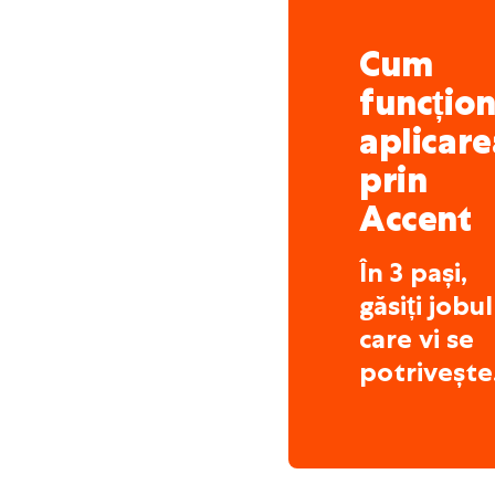
Cum
funcțio
aplicare
prin
Accent
În 3 pași,
găsiți jobul
care vi se
potrivește