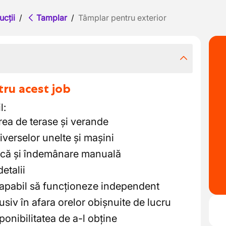
ucții
/
Tamplar
/
Tâmplar pentru exterior
tru acest job
l:
rea de terase și verande
diverselor unelte și mașini
nică și îndemânare manuală
detalii
capabil să funcționeze independent
clusiv în afara orelor obișnuite de lucru
ponibilitatea de a-l obține