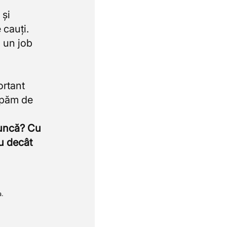
 și
 cauți.
 un job
ortant
upăm de
muncă? Cu
u decât
a.