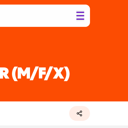
OR
(M/F/X)