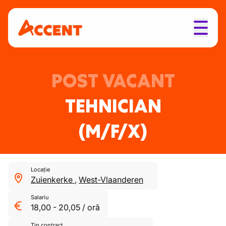
POST VACANT
TEHNICIAN
(M/F/X)
Locație
Zuienkerke
,
West-Vlaanderen
Salariu
18,00
-
20,05
/
oră
Tip contract