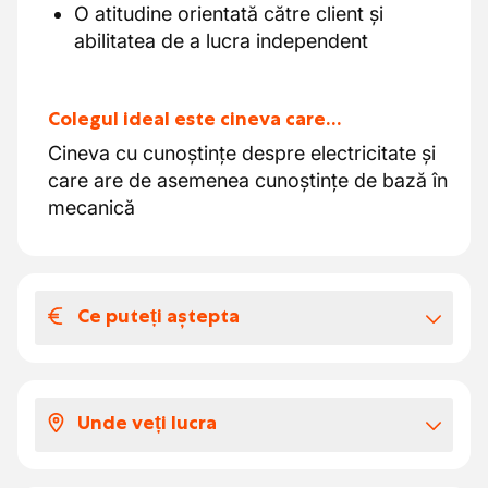
O atitudine orientată către client și
abilitatea de a lucra independent
Colegul ideal este cineva care…
Cineva cu cunoștințe despre electricitate și
care are de asemenea cunoștințe de bază în
mecanică
Ce puteți aștepta
Salariul și beneficiile extra-legale
Pachetul tău salarial pentru postul de
Unde veți lucra
tehnician în întreținere și servicii arată astfel:
Un salariu în funcție de experiență € 18,00
Compania este situată în regiunea Brugge și