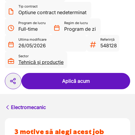
Tip contract
Optiune contract nedeterminat
Program de lucru
Regim de lucru
Full-time
Program de zi
Ultima modificare
Referință
26/05/2026
548128
Sector
Tehnică și producție
Aplică acum
Electromecanic
3 motive să alegi acest job