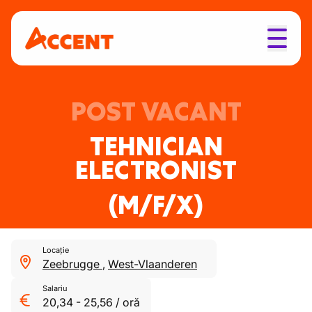
POST VACANT
TEHNICIAN
ELECTRONIST
(M/F/X)
Locație
Zeebrugge
,
West-Vlaanderen
Salariu
20,34
-
25,56
/
oră