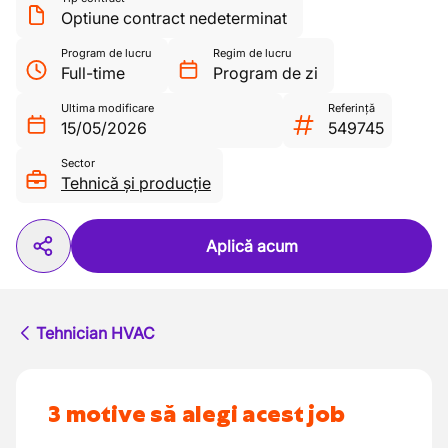
Optiune contract nedeterminat
Program de lucru
Regim de lucru
Full-time
Program de zi
Ultima modificare
Referință
15/05/2026
549745
Sector
Tehnică și producție
Aplică acum
Tehnician HVAC
3 motive să alegi acest job