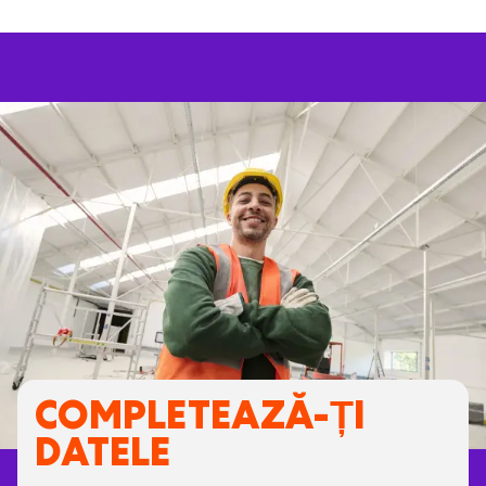
muncă și înveți zilnic de la colegi cu multă
experiență în domeniu.
Lucrezi cu unelte de calitate, materiale
robuste și tehnologii moderne, astfel încât
să-ți poți desfășura corect și în siguranță
activitatea.
Faci parte dintr-o echipă unită unde
colegii se ajută reciproc, managerii sunt
accesibili și se acordă cu adevărat atenție
oamenilor de la locul de muncă.
COMPLETEAZĂ-ȚI
DATELE