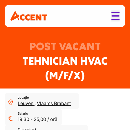
POST VACANT
TEHNICIAN HVAC
(M/F/X)
Locație
Leuven
,
Vlaams Brabant
Salariu
19,30
-
25,00
/
oră
Tip contract