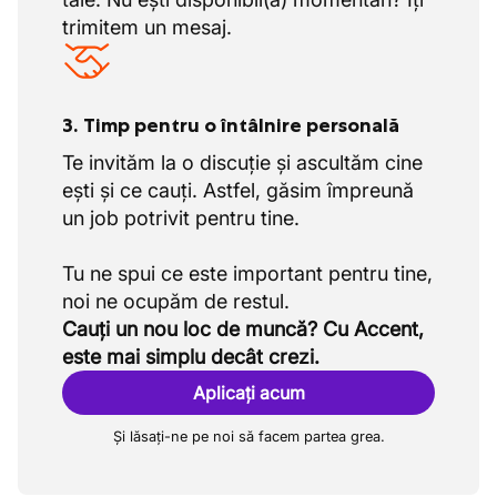
Pe lângă vacanța ta legală, primești 12
trimitem un mesaj.
zile suplimentare ADV. Acestea sunt
momente în plus pentru a te bucura de
timpul liber, familie, hobby-uri sau pur și
3. Timp pentru o întâlnire personală
simplu de puțină odihnă.
Te invităm la o discuție și ascultăm cine
Avantaje suplimentare atractive
ești și ce cauți. Astfel, găsim împreună
Primești o mașină de serviciu la dispoziție
un job potrivit pentru tine.
pentru a te putea deplasa confortabil în
scop profesional.
Tu ne spui ce este important pentru tine,
Lucrezi cu normă întreagă într-o
Cauți un nou loc de muncă? Cu Accent,
săptămână de 40 de ore, cu acorduri
este mai simplu decât crezi.
clare și stabilitate.
Primești o asigurare de spitalizare astfel
Aplicați acum
încât costurile medicale să fie acoperite
Și lăsați-ne pe noi să facem partea grea.
atunci când este necesar.
Ai acces la cursuri de formare la locul de