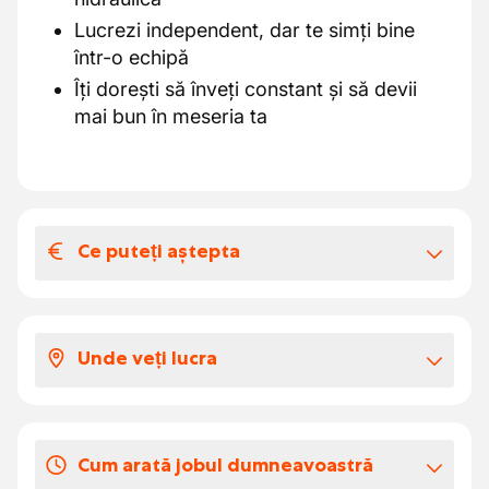
Lucrezi independent, dar te simți bine
într-o echipă
Îți dorești să înveți constant și să devii
mai bun în meseria ta
Ce puteți aștepta
Salariul și beneficiile extra-legale
Salariul tău va fi stabilit conform comitetului
Unde veți lucra
paritar al sectorului de construcții.
un salariu în funcție de experiența ta
Vei pleca zilnic spre șantiere și te vei asigura
un bonus anual
că instalațiile de încălzire ale clienților rămân
tichete de masă de €6
Cum arată jobul dumneavoastră
sigure și funcționează bine.