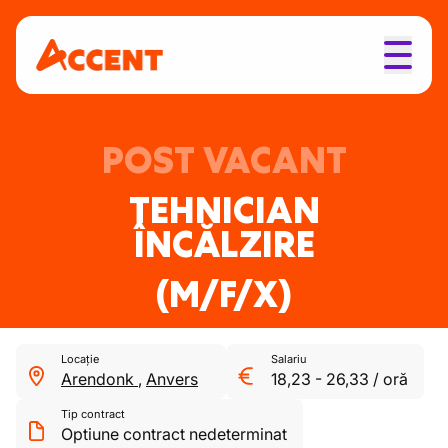
POST VACANT
TEHNICIAN
ÎNCĂLZIRE
(M/F/X)
Locație
Salariu
Arendonk
,
Anvers
18,23
-
26,33
/
oră
Tip contract
Optiune contract nedeterminat