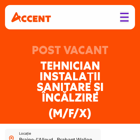
POST VACANT
TEHNICIAN
INSTALAȚII
SANITARE ȘI
ÎNCĂLZIRE
(M/F/X)
Locație
Braine-l'Alleud
,
Brabant Wallon