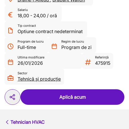
Salariu
18,00
-
24,00
/
oră
Tip contract
Optiune contract nedeterminat
Program de lucru
Regim de lucru
Full-time
Program de zi
Ultima modificare
Referință
26/01/2026
475915
Sector
Tehnică și producție
Aplică acum
Tehnician HVAC