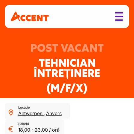
POST VACANT
TEHNICIAN
ÎNTREȚINERE
(M/F/X)
Locație
Antwerpen
,
Anvers
Salariu
18,00
-
23,00
/
oră