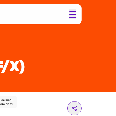
F/X)
 de lucru
am de zi