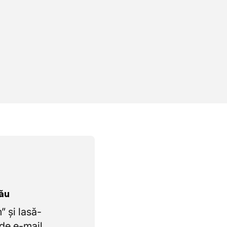
tău
 și lasă-
de e-mail