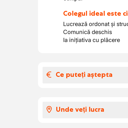
Colegul ideal este 
Lucrează ordonat și stru
Comunică deschis
Ia inițiativa cu plăcere
Ce puteți aștepta
Salariul și benefic
Pentru jobul de
Reparator
Unde veți lucra
Salariu în funcție de 
Tichete de masă: € 6,0
Structura echipei