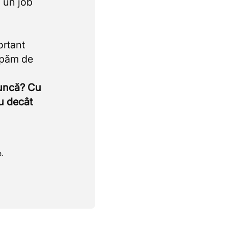
 un job
ortant
upăm de
muncă? Cu
u decât
a.