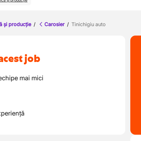
ică și producție
ă și producție
/
Carosier
/
Tinichigiu auto
acest job
 echipe mai mici
xperiență