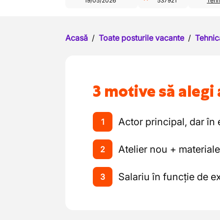
19/05/2026
537921
Tehn
Acasă
/
Toate posturile vacante
/
Tehnic
3 motive să alegi 
Actor principal, dar în
1
Atelier nou + materiale
2
Salariu în funcție de e
3