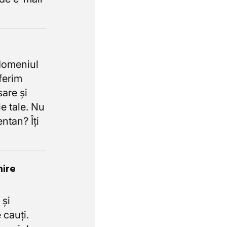
domeniul
oferim
sare și
e tale. Nu
ntan? Îți
nire
 și
 cauți.