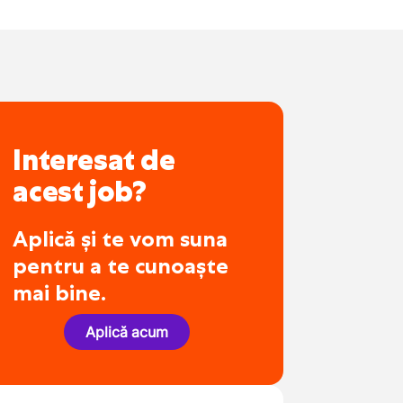
Interesat de
acest job?
Aplică și te vom suna
pentru a te cunoaște
mai bine.
Aplică acum