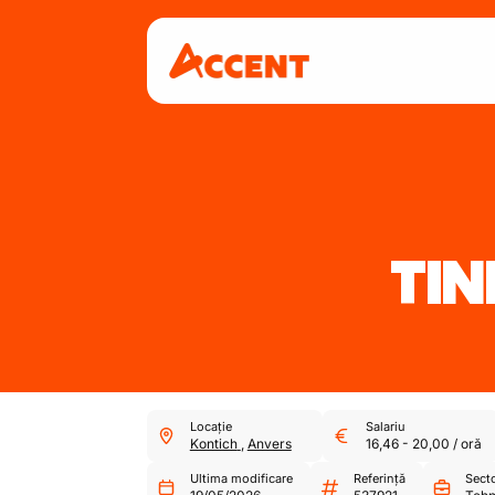
TIN
Locație
Salariu
Kontich
,
Anvers
16,46
-
20,00
/
oră
Ultima modificare
Referință
Sect