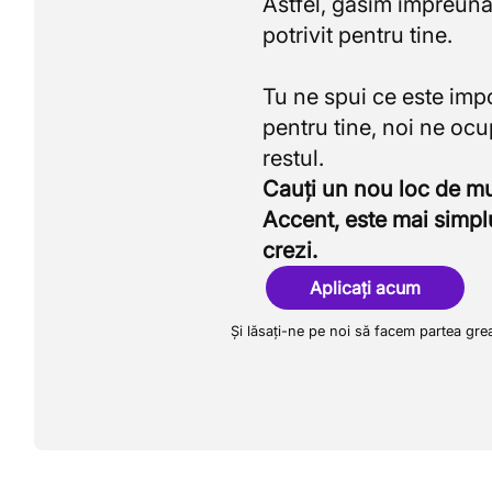
Astfel, găsim împreună
potrivit pentru tine.
Tu ne spui ce este imp
pentru tine, noi ne oc
Cauți un nou loc de 
Accent, este mai simpl
crezi.
Aplicați acum
Și lăsați-ne pe noi să facem partea gre