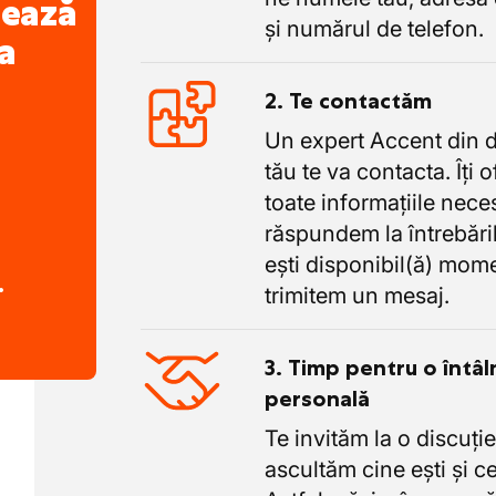
nează
și numărul de telefon.
a
2. Te contactăm
Un expert Accent din 
tău te va contacta. Îți 
toate informațiile nece
răspundem la întrebăril
ești disponibil(ă) mome
.
trimitem un mesaj.
3. Timp pentru o întâl
personală
Te invităm la o discuție
ascultăm cine ești și ce