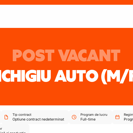
POST VACANT
ICHIGIU AUTO
(M/
Tip contract
Program de lucru
Regim
Optiune contract nedeterminat
Full-time
Progr
or