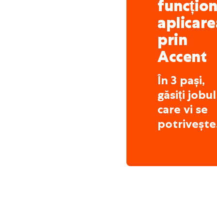
funcțio
aplicare
prin
Accent
În 3 pași,
găsiți jobul
care vi se
potrivește