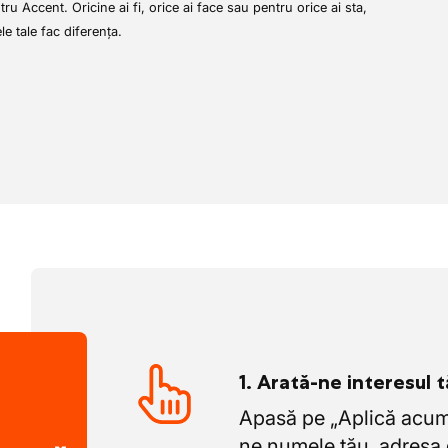
 modernă în
Kontich
, cu atelier bine echipat
ru Accent. Oricine ai fi, orice ai face sau pentru orice ai sta,
ul salarial sau dorești alte condiții?
ie cu HR sau responsabilul → eventual
ele tale fac diferența.
Vom analiza împreună cele mai bune
activitate.
și bicicletă (parcare gratuită).
u
 concediu, primești:
lanifica liber concediul
1. Arată-ne interesul 
Apasă pe „Aplică acum”
ne numele tău, adresa 