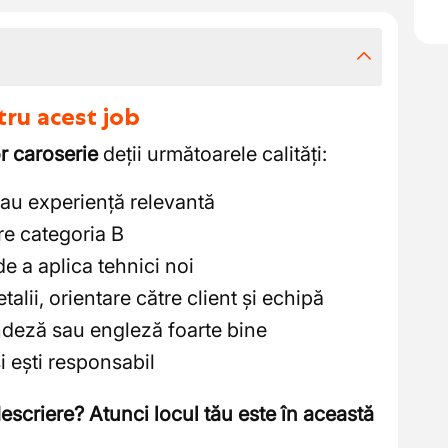
tru acest job
r caroserie
deții următoarele calități:
sau experiență relevantă
e categoria B
de a aplica tehnici noi
etalii, orientare către client și echipă
ndeză sau engleză foarte bine
 ești responsabil
escriere? Atunci locul tău este în această