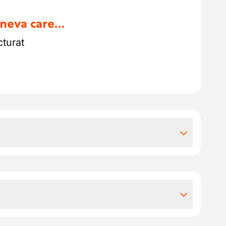
cineva care…
cturat
iile extra-legale
 de caroserii în Kontich
poți conta pe:
experiență: € 16,46 - € 20,00
0 pe zi lucrată