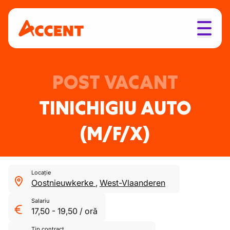
POST VACANT
TINICHIGIU AUTO
(M/F/X)
Locație
Oostnieuwkerke
,
West-Vlaanderen
Salariu
17,50
-
19,50
/
oră
Tip contract