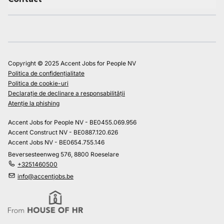
Copyright © 2025 Accent Jobs for People NV
Politica de confidențialitate
Politica de cookie-uri
Declarație de declinare a responsabilității
Atenție la phishing
Accent Jobs for People NV - BE0455.069.956
Accent Construct NV - BE0887.120.626
Accent Jobs NV - BE0654.755.146
Beversesteenweg 576, 8800 Roeselare
+3251460500
info@accentjobs.be