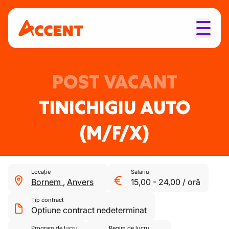
POST VACANT
TINICHIGIU AUTO
(M/F/X)
Locație
Salariu
Bornem
,
Anvers
15,00
-
24,00
/
oră
Tip contract
Optiune contract nedeterminat
Program de lucru
Regim de lucru