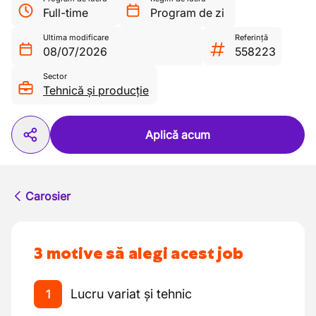
Full-time
Program de zi
Ultima modificare
Referință
08/07/2026
558223
Sector
Tehnică și producție
Aplică acum
Carosier
3 motive să alegi acest job
Lucru variat și tehnic
1