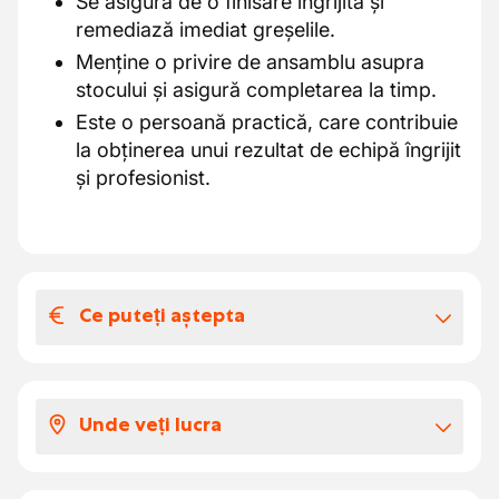
Se asigură de o finisare îngrijită și
remediază imediat greșelile.
Menține o privire de ansamblu asupra
stocului și asigură completarea la timp.
Este o persoană practică, care contribuie
la obținerea unui rezultat de echipă îngrijit
și profesionist.
Ce puteți aștepta
Salariul și beneficiile extra-legale
Remunerație competitivă în funcție de
Unde veți lucra
experiență, 39h/săptămână, 6 zile ADV,
ecocecuri, bonuri de masă de 7.5 euro,
Ca
vopsitor pistol
caroserie în Brecht
, vei
asigurare de spitalizare și de grup