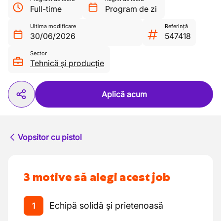
Full-time
Program de zi
Ultima modificare
Referință
30/06/2026
547418
Sector
Tehnică și producție
Aplică acum
Vopsitor cu pistol
3 motive să alegi acest job
Echipă solidă și prietenoasă
1