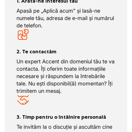
1. Arată-ne interesul tău
colegi noi care să împărtășească valorile
noastre și să contribuie la scrierea viitorului
Apasă pe „Aplică acum” și lasă-ne
nostru!
numele tău, adresa de e-mail și numărul
de telefon.
2. Te contactăm
Un expert Accent din domeniul tău te va
contacta. Îți oferim toate informațiile
necesare și răspundem la întrebările
tale. Nu ești disponibil(ă) momentan? Îți
trimitem un mesaj.
3. Timp pentru o întâlnire personală
Te invităm la o discuție și ascultăm cine