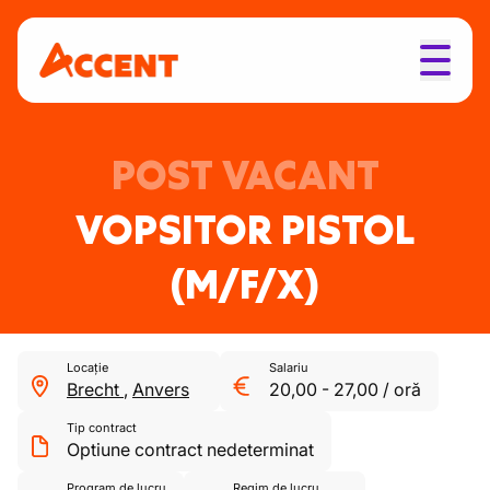
POST VACANT
VOPSITOR PISTOL
(M/F/X)
Locație
Salariu
Brecht
,
Anvers
20,00
-
27,00
/
oră
Tip contract
Optiune contract nedeterminat
Program de lucru
Regim de lucru