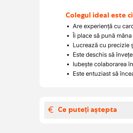
Colegul ideal este 
Are experiență cu caro
Îi place să pună mâna 
Lucrează cu precizie ș
Este deschis să învețe
Iubește colaborarea în
Este entuziast să înc
Ce puteți aștepta
Salariul și benefic