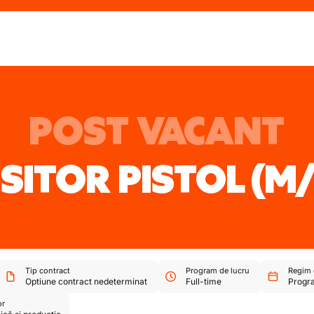
POST VACANT
SITOR PISTOL
(M/
Tip contract
Program de lucru
Regim 
Optiune contract nedeterminat
Full-time
Progra
or