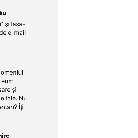
tău
 și lasă-
de e-mail
domeniul
oferim
sare și
e tale. Nu
ntan? Îți
nire