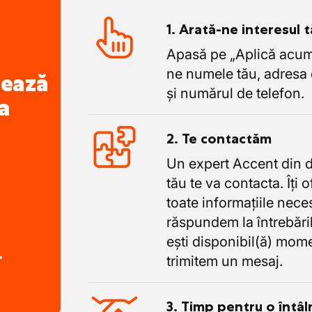
m colegi noi care să împărtășească
1. Arată-ne interesul 
icipe la scrierea viitorului nostru!
Apasă pe „Aplică acum”
ne numele tău, adresa 
nează
și numărul de telefon.
a
2. Te contactăm
Un expert Accent din 
tău te va contacta. Îți 
toate informațiile nece
răspundem la întrebăril
ești disponibil(ă) mome
.
trimitem un mesaj.
3. Timp pentru o întâl