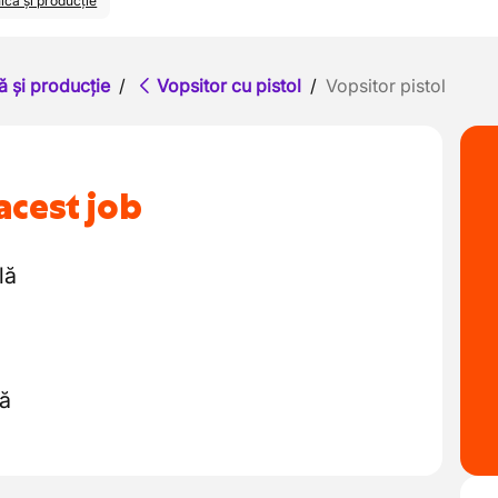
ică și producție
ă și producție
/
Vopsitor cu pistol
/
Vopsitor pistol
acest job
lă
nă