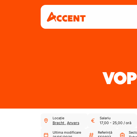
VOP
Locație
Salariu
Brecht
,
Anvers
17,00
-
25,00
/
oră
Ultima modificare
Referință
Sect