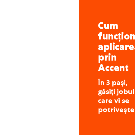
noastre puternice, căută
valorile noastre și să part
Cum
funcțio
aplicare
prin
Accent
În 3 pași,
găsiți jobul
care vi se
potrivește