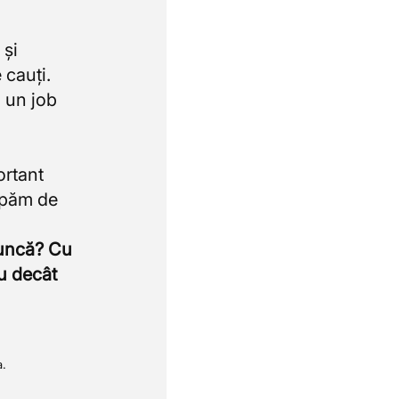
 și
 cauți.
 un job
ortant
upăm de
muncă? Cu
u decât
a.