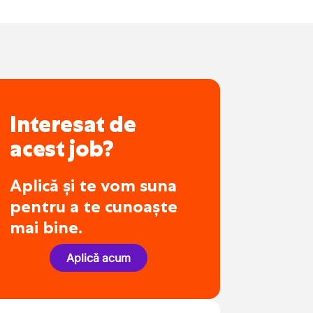
Interesat de
acest job?
Aplică și te vom suna
pentru a te cunoaște
mai bine.
Aplică acum