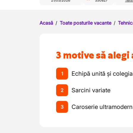
21/05/2026
550827
Tehn
Acasă
/
Toate posturile vacante
/
Tehnic
3 motive să alegi 
Echipă unită și colegia
1
Sarcini variate
2
Caroserie ultramoder
3