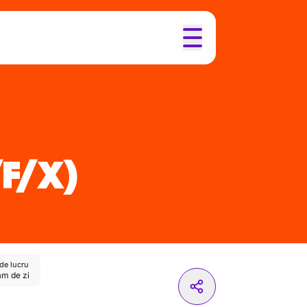
F/X)
de lucru
m de zi