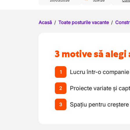
20/05/2026
529126
Cons
Acasă
/
Toate posturile vacante
/
Constr
3 motive să alegi 
Lucru într-o companie 
1
Proiecte variate și cap
2
Spațiu pentru creștere
3