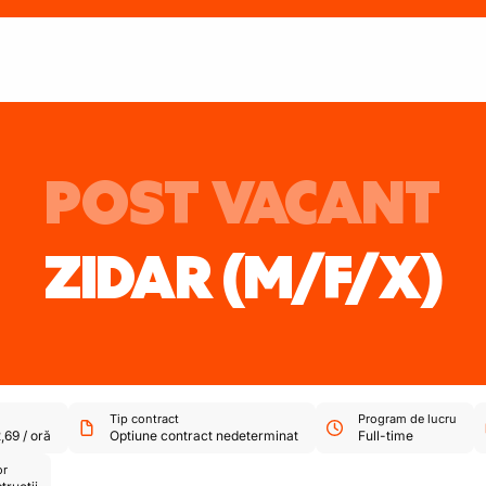
POST VACANT
ZIDAR
(M/F/X)
Tip contract
Program de lucru
,69
/
oră
Optiune contract nedeterminat
Full-time
or