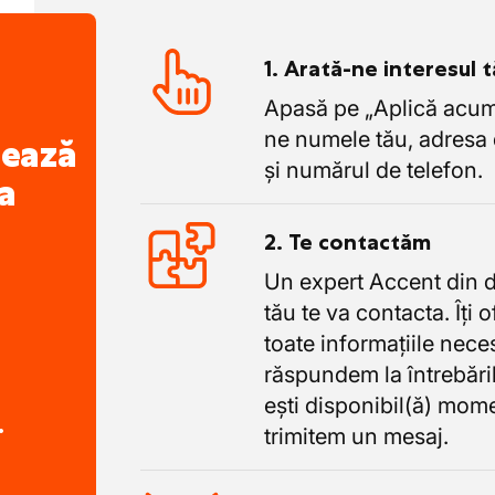
1. Arată-ne interesul 
Apasă pe „Aplică acum”
ne numele tău, adresa 
nează
și numărul de telefon.
a
2. Te contactăm
Un expert Accent din 
tău te va contacta. Îți 
toate informațiile nece
răspundem la întrebăril
ești disponibil(ă) mome
.
trimitem un mesaj.