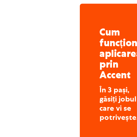
Cum
funcțio
aplicare
prin
Accent
În 3 pași,
găsiți jobul
care vi se
potrivește