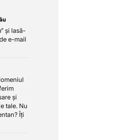
tău
 și lasă-
de e-mail
domeniul
oferim
sare și
e tale. Nu
ntan? Îți