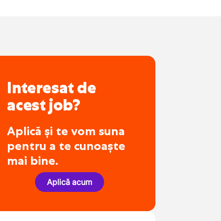
Interesat de
acest job?
Aplică și te vom suna
pentru a te cunoaște
mai bine.
Aplică acum