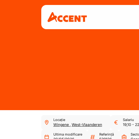
Locație
Salariu
Wingene
,
West-Vlaanderen
19,10
-
22
Ultima modificare
Referință
Sect