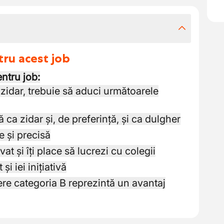
tru acest job
ntru job:
zidar, trebuie să aduci următoarele
 ca zidar și, de preferință, și ca dulgher
e și precisă
at și îți place să lucrezi cu colegii
i iei inițiativă
e categoria B reprezintă un avantaj