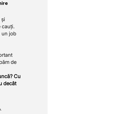
nire
 și
 cauți.
 un job
ortant
upăm de
muncă? Cu
u decât
a.