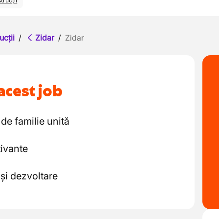
trucții
ucții
/
Zidar
/
Zidar
acest job
de familie unită
tivante
 și dezvoltare