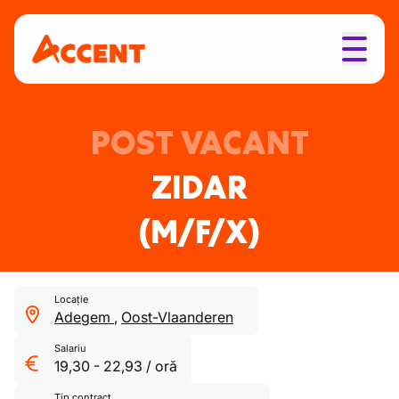
POST VACANT
ZIDAR
(M/F/X)
Locație
Adegem
,
Oost-Vlaanderen
Salariu
19,30
-
22,93
/
oră
Tip contract