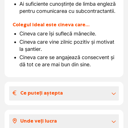
Ai suficiente cunoștințe de limba engleză
pentru comunicarea cu subcontractantii.
Colegul ideal este cineva care…
Cineva care își suflecă mânecile.
Cineva care vine zilnic pozitiv și motivat
la șantier.
Cineva care se angajează consecvent și
dă tot ce are mai bun din sine.
Ce puteți aștepta
Salariul și beneficiile extra-legale
Pentru acest job, îți putem oferi următoarele:
Unde veți lucra
Remunerație conform sectorului