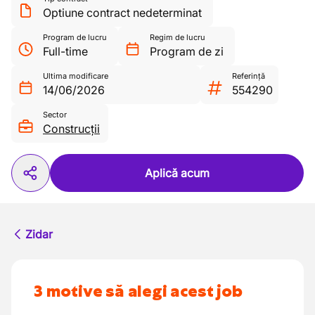
Optiune contract nedeterminat
Program de lucru
Regim de lucru
Full-time
Program de zi
Ultima modificare
Referință
14/06/2026
554290
Sector
Construcții
Aplică acum
Zidar
3 motive să alegi acest job