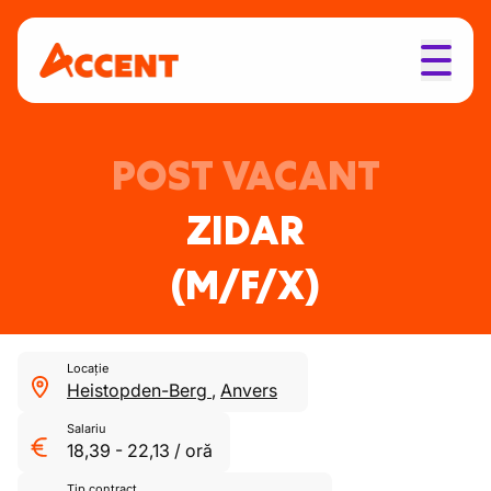
POST VACANT
ZIDAR
(M/F/X)
Locație
Heistopden-Berg
,
Anvers
Salariu
18,39
-
22,13
/
oră
Tip contract