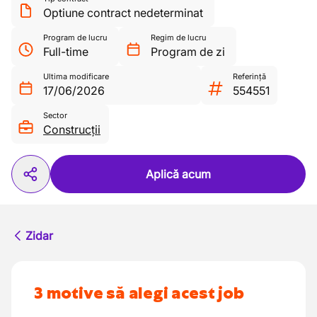
Optiune contract nedeterminat
Program de lucru
Regim de lucru
Full-time
Program de zi
Ultima modificare
Referință
17/06/2026
554551
Sector
Construcții
Aplică acum
Zidar
3 motive să alegi acest job