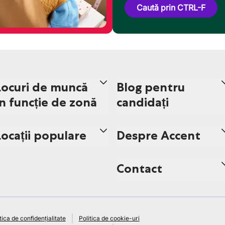
Caută prin CTRL-F
Locuri de muncă
Blog pentru
în funcție de zonă
candidați
Locații populare
Despre Accent
Contact
tica de confidențialitate
Politica de cookie-uri