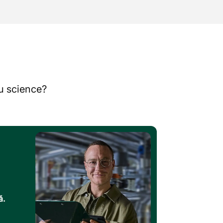
au science?
ă.