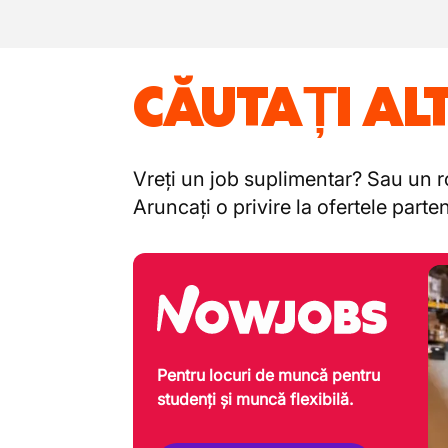
CĂUTAȚI AL
Vreți un job suplimentar? Sau un ro
Aruncați o privire la ofertele part
Pentru locuri de muncă pentru
studenți și muncă flexibilă.