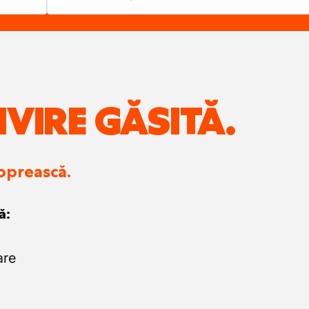
IVIRE GĂSITĂ.
 oprească.
ă:
are