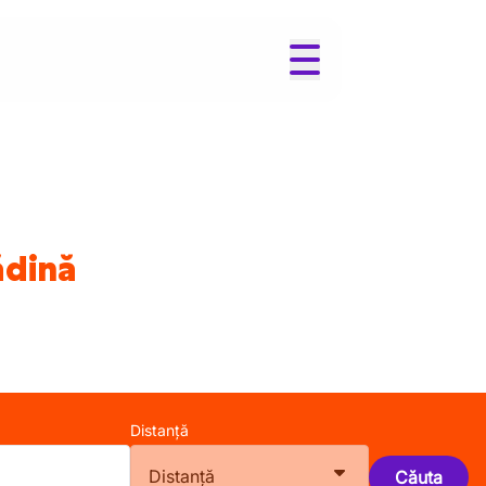
ădină
Distanță
Distanță
Căuta