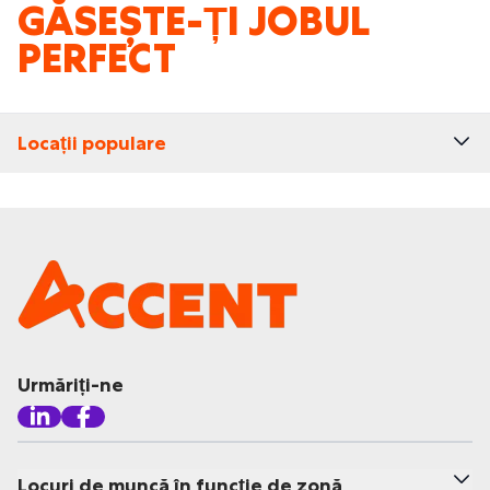
GĂSEȘTE-ȚI JOBUL
PERFECT
Locații populare
Urmăriți-ne
Locuri de muncă în funcție de zonă