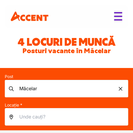
4 LOCURI DE MUNCĂ
Posturi vacante în Măcelar
Post
Locație *