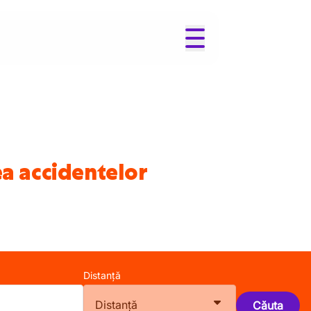
ea accidentelor
Distanță
Distanță
Căuta