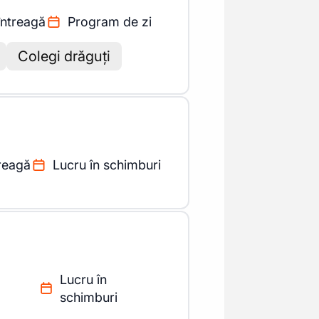
întreagă
Program de zi
Colegi drăguți
reagă
Lucru în schimburi
Lucru în
schimburi