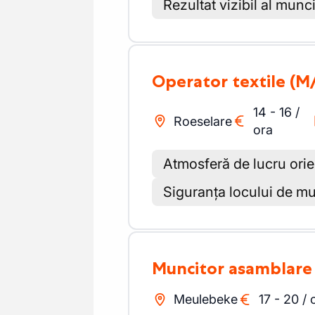
Rezultat vizibil al munci
Operator textile
(M
14
-
16
/
Roeselare
ora
Atmosferă de lucru orie
Siguranța locului de m
Muncitor asamblare
Meulebeke
17
-
20
/