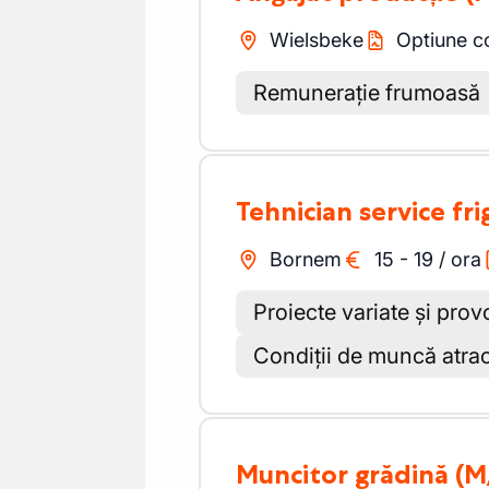
Wielsbeke
Optiune c
Remunerație frumoasă
Tehnician service fri
Bornem
15
-
19
/
ora
Proiecte variate și pro
Condiții de muncă atrac
Muncitor grădină
(M