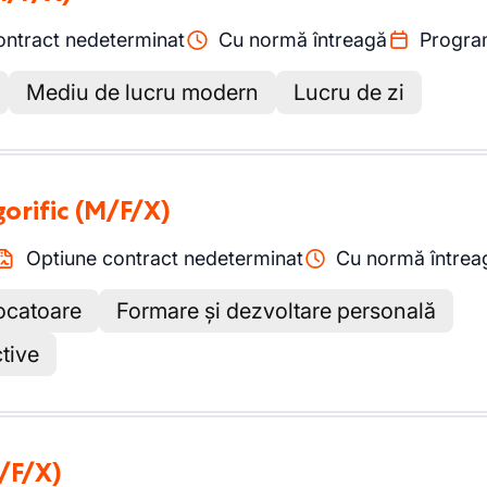
ontract nedeterminat
Cu normă întreagă
Progra
Mediu de lucru modern
Lucru de zi
gorific
(M/F/X)
Optiune contract nedeterminat
Cu normă întrea
vocatoare
Formare și dezvoltare personală
tive
/F/X)