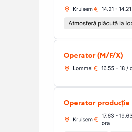
Kruisem
14.21
-
14.21
Atmosferă plăcută la l
Operator
(M/F/X)
Lommel
16.55
-
18
/
Operator producție
17.63
-
19.6
Kruisem
ora