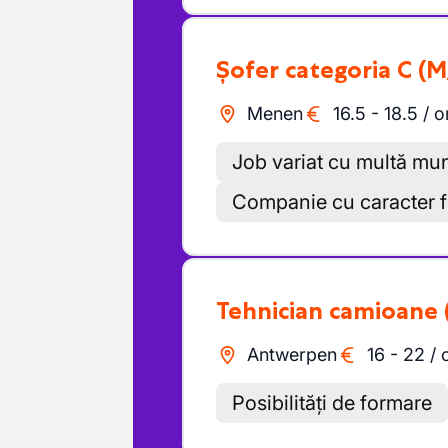
Șofer categoria C
(M
Menen
16.5
-
18.5
/
o
Job variat cu multă mun
Companie cu caracter f
Tehnician camioane
Antwerpen
16
-
22
/
Posibilități de formare