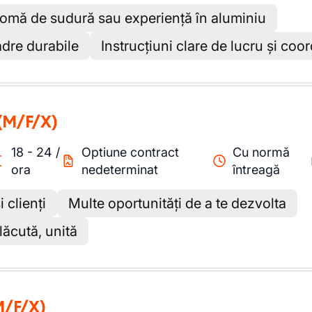
lomă de sudură sau experiență în aluminiu
adre durabile
Instrucțiuni clare de lucru și co
(M/F/X)
18
-
24
/
Optiune contract
Cu normă
ora
nedeterminat
întreagă
i clienți
Multe oportunități de a te dezvolta
lăcută, unită
M/F/X)