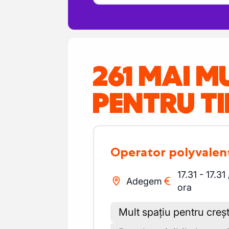
261 MAI M
PENTRU TI
Operator polyvalen
17.31
-
17.31
Adegem
ora
Mult spațiu pentru creș