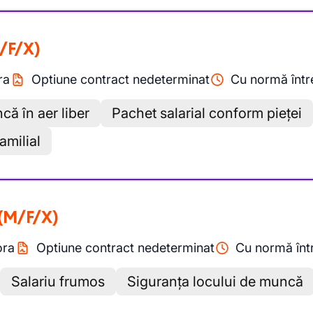
/F/X)
ra
Optiune contract nedeterminat
Cu normă înt
că în aer liber
Pachet salarial conform pieței
amilial
(M/F/X)
ora
Optiune contract nedeterminat
Cu normă înt
Salariu frumos
Siguranța locului de muncă