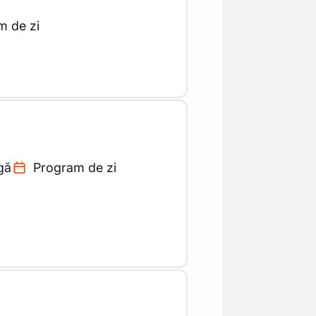
m de zi
gă
Program de zi