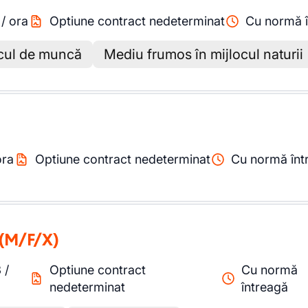
/
ora
Optiune contract nedeterminat
Cu normă 
ocul de muncă
Mediu frumos în mijlocul naturii
ora
Optiune contract nedeterminat
Cu normă înt
(M/F/X)
3
/
Optiune contract
Cu normă
nedeterminat
întreagă