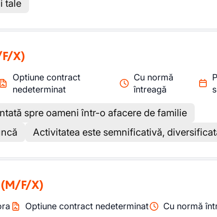
i tale
/F/X)
Optiune contract
Cu normă
P
nedeterminat
întreagă
s
ntată spre oameni într-o afacere de familie
uncă
Activitatea este semnificativă, diversifica
(M/F/X)
ora
Optiune contract nedeterminat
Cu normă înt