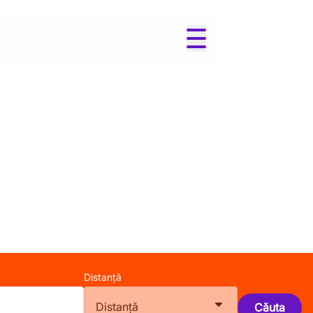
Distanță
Distanță
Căuta