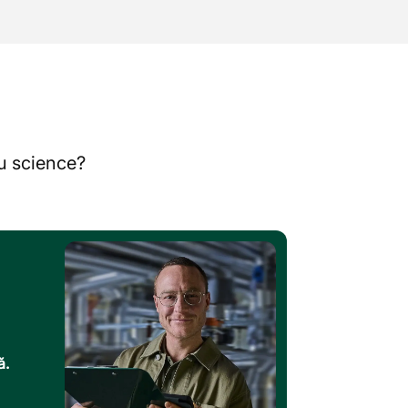
au science?
ă.