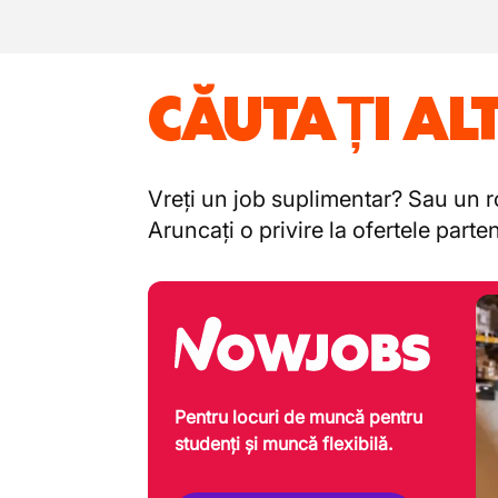
CĂUTAȚI AL
Vreți un job suplimentar? Sau un ro
Aruncați o privire la ofertele part
Pentru locuri de muncă pentru
studenți și muncă flexibilă.