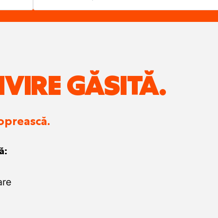
IVIRE GĂSITĂ.
 oprească.
ă:
are