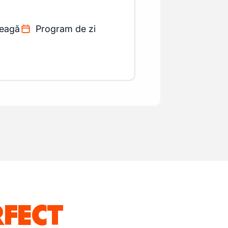
reagă
Program de zi
RFECT