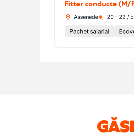
Fitter conducte
(M/F
Assenede
20
-
22
/
o
Pachet salarial
Ecov
GĂSE