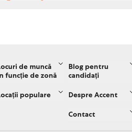
Locuri de muncă
Blog pentru
în funcție de zonă
candidați
Locații populare
Despre Accent
Contact