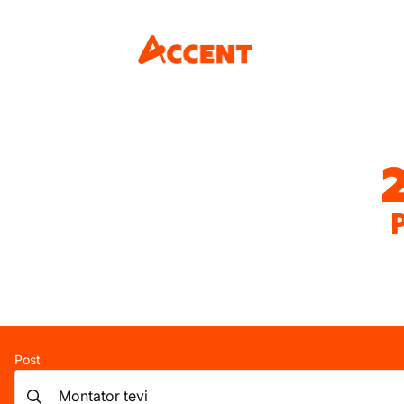
P
Post