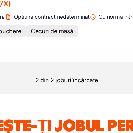
/X)
ra
Optiune contract nedeterminat
Cu normă înt
ouchere
Cecuri de masă
2 din 2 joburi încărcate
ȘTE-ȚI JOBUL PE