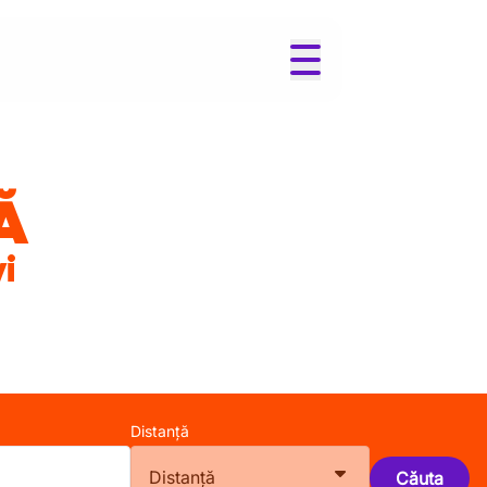
Ă
vi
Distanță
Distanță
Căuta