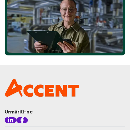
Urmăriți-ne