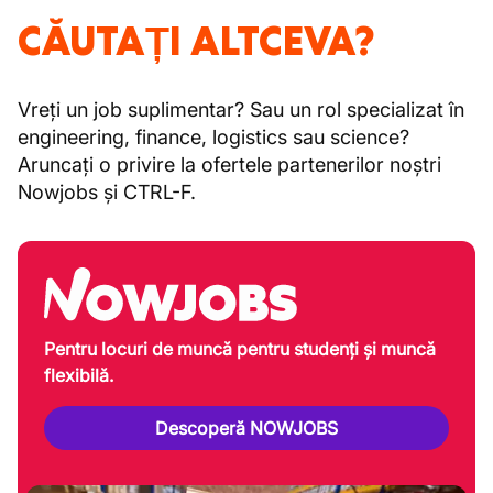
CĂUTAȚI ALTCEVA?
Vreți un job suplimentar? Sau un rol specializat în
engineering, finance, logistics sau science?
Aruncați o privire la ofertele partenerilor noștri
Nowjobs și CTRL-F.
Pentru locuri de muncă pentru studenți și muncă
flexibilă.
Descoperă NOWJOBS