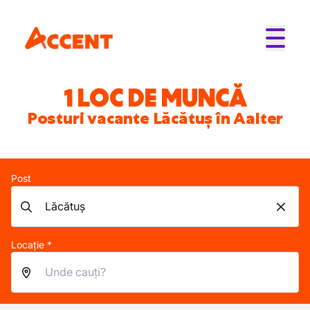
1 LOC DE MUNCĂ
Posturi vacante Lăcătuș în Aalter
Post
Locație *