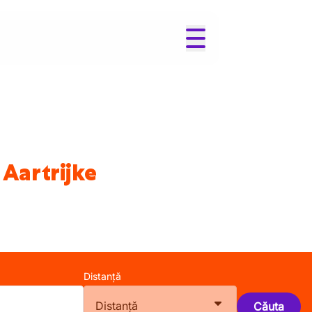
 Aartrijke
Distanță
Distanță
Căuta