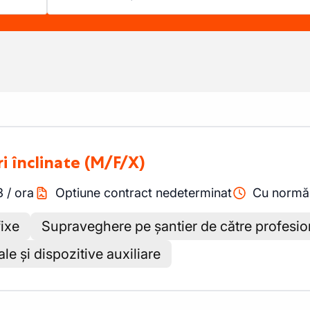
i înclinate
(M/F/X)
3
/
ora
Optiune contract nedeterminat
Cu normă 
fixe
Supraveghere pe șantier de către profesion
le și dispozitive auxiliare