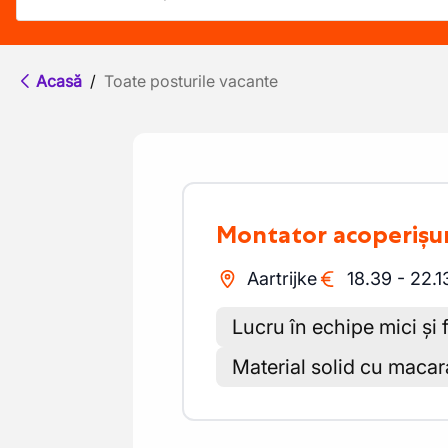
Acasă
/
Toate posturile vacante
Montator acoperișur
Aartrijke
18.39
-
22.1
Lucru în echipe mici și 
Material solid cu macara