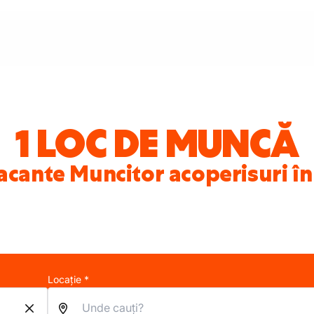
1 LOC DE MUNCĂ
acante Muncitor acoperisuri în
Locație *