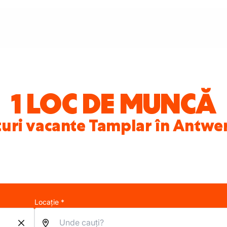
1 LOC DE MUNCĂ
turi vacante Tamplar în Antwe
Locație *