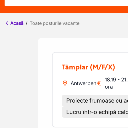
Acasă
/
Toate posturile vacante
Tâmplar
(M/F/X)
18.19
-
21
Antwerpen
ora
Proiecte frumoase cu a
Lucru într-o echipă cald