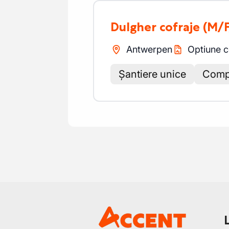
Dulgher cofraje
(M/F
Antwerpen
Optiune c
Șantiere unice
Comp