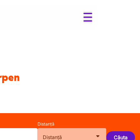
rpen
Distanță
Distanță
Căuta