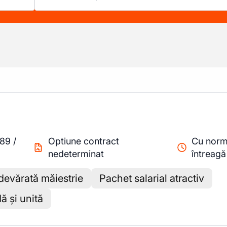
.89
/
Optiune contract
Cu nor
nedeterminat
întreagă
devărată măiestrie
Pachet salarial atractiv
ă și unită