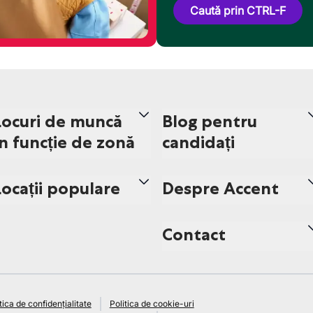
Caută prin CTRL-F
Locuri de muncă
Blog pentru
în funcție de zonă
candidați
Locații populare
Despre Accent
Contact
tica de confidențialitate
Politica de cookie-uri