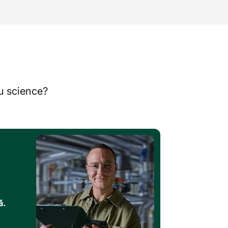
au science?
ă.