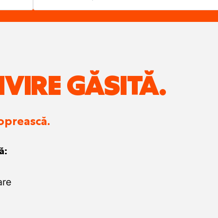
IVIRE GĂSITĂ.
 oprească.
ă:
are