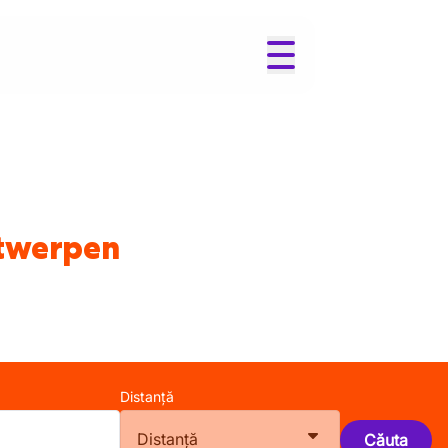
ntwerpen
Distanță
Distanță
Căuta