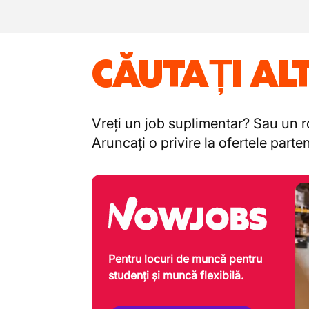
CĂUTAȚI AL
Vreți un job suplimentar? Sau un ro
Aruncați o privire la ofertele part
Pentru locuri de muncă pentru
studenți și muncă flexibilă.