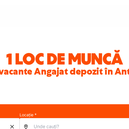
1 LOC DE MUNCĂ
 vacante Angajat depozit în A
Locație *