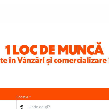
1 LOC DE MUNCĂ
te în Vânzări și comercializar
Locație *