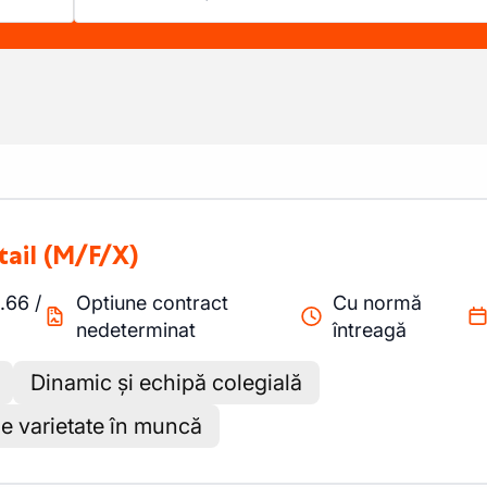
tail
(M/F/X)
.66
/
Optiune contract
Cu normă
nedeterminat
întreagă
Dinamic și echipă colegială
de varietate în muncă