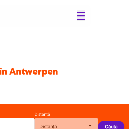
e în Antwerpen
Distanță
Distanță
Căuta