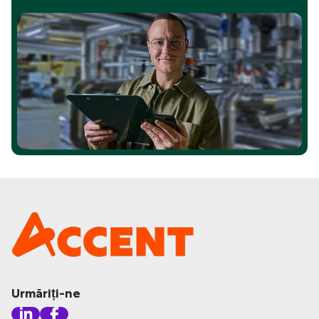
Urmăriți-ne