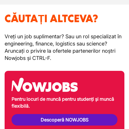
CĂUTAȚI ALTCEVA?
Vreți un job suplimentar? Sau un rol specializat în
engineering, finance, logistics sau science?
Aruncați o privire la ofertele partenerilor noștri
Nowjobs și CTRL-F.
Pentru locuri de muncă pentru studenți și muncă
flexibilă.
Descoperă NOWJOBS