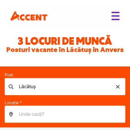
3 LOCURI DE MUNCĂ
Posturi vacante în Lăcătuș în Anvers
Post
Locație *