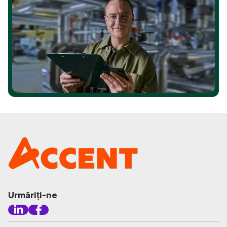
Urmăriți-ne