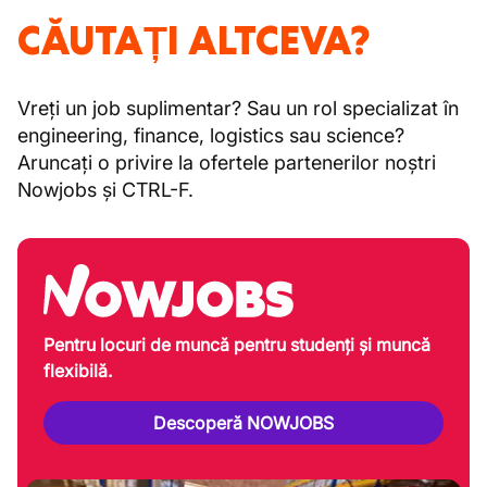
CĂUTAȚI ALTCEVA?
Vreți un job suplimentar? Sau un rol specializat în
engineering, finance, logistics sau science?
Aruncați o privire la ofertele partenerilor noștri
Nowjobs și CTRL-F.
Pentru locuri de muncă pentru studenți și muncă
flexibilă.
Descoperă NOWJOBS