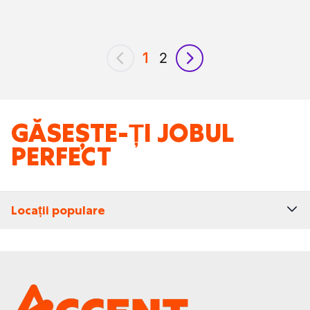
1
2
anterior
următor
GĂSEȘTE-ȚI JOBUL
PERFECT
Locații populare