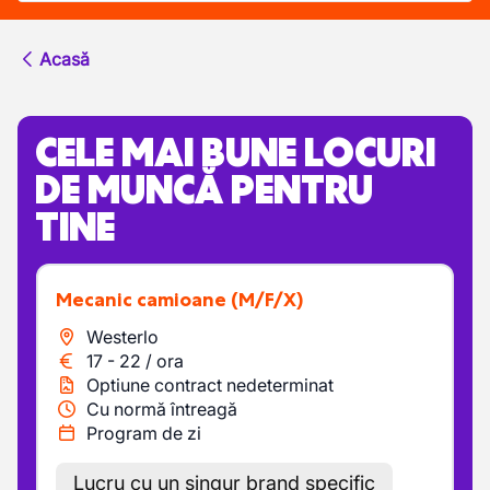
Acasă
CELE MAI BUNE LOCURI
DE MUNCĂ PENTRU
TINE
Mecanic camioane
(M/F/X)
Westerlo
17
-
22
/
ora
Optiune contract nedeterminat
Cu normă întreagă
Program de zi
Lucru cu un singur brand specific