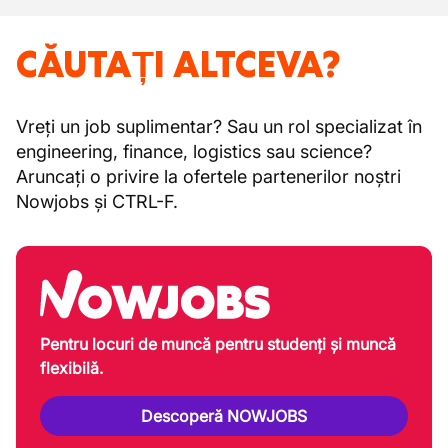
CĂUTAȚI ALTCEVA?
Vreți un job suplimentar? Sau un rol specializat în
engineering, finance, logistics sau science?
Aruncați o privire la ofertele partenerilor noștri
Nowjobs și CTRL-F.
Pentru locuri de muncă pentru studenți și muncă
flexibilă.
Descoperă NOWJOBS