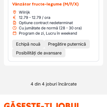
Vânzător fructe-legume
(M/F/X)
Wilrijk
12.79
-
12.79
/
ora
Optiune contract nedeterminat
Cu jumătate de normă (28 - 30 ora)
Program de zi, Lucru în weekend
Echipă nouă
Pregătire puternică
Posibilități de avansare
4 din 4 joburi încărcate
GĂSEȘTE-ȚI JOBUL