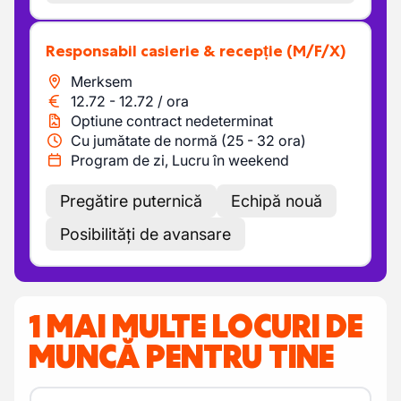
Responsabil casierie & recepție
(M/F/X)
Merksem
12.72
-
12.72
/
ora
Optiune contract nedeterminat
Cu jumătate de normă (25 - 32 ora)
Program de zi, Lucru în weekend
Pregătire puternică
Echipă nouă
Posibilități de avansare
1 MAI MULTE LOCURI DE
MUNCĂ PENTRU TINE