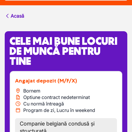
Acasă
CELE MAI BUNE LOCURI
DE MUNCĂ PENTRU
TINE
Angajat depozit
(M/F/X)
Bornem
Optiune contract nedeterminat
Cu normă întreagă
Program de zi, Lucru în weekend
Companie belgiană condusă și
structurată