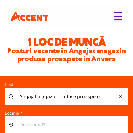
1 LOC DE MUNCĂ
Posturi vacante în Angajat magazin
produse proaspete în Anvers
Post
Locație *