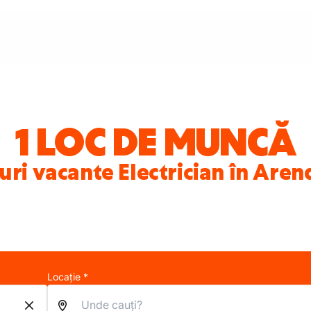
1 LOC DE MUNCĂ
uri vacante Electrician în Are
Locație *