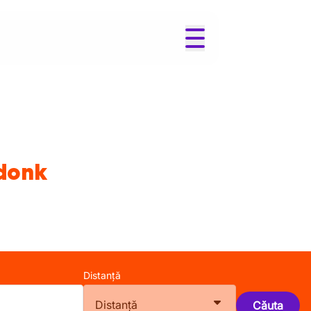
ndonk
Distanță
Distanță
Căuta