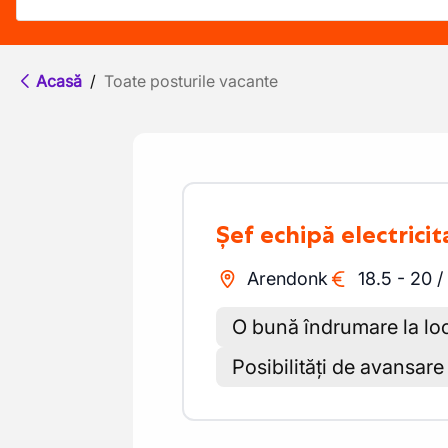
Acasă
/
Toate posturile vacante
Șef echipă electrici
Arendonk
18.5
-
20
/
O bună îndrumare la lo
Posibilități de avansare