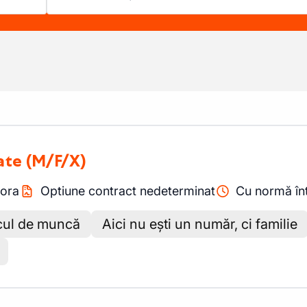
tate
(M/F/X)
ora
Optiune contract nedeterminat
Cu normă în
cul de muncă
Aici nu ești un număr, ci familie