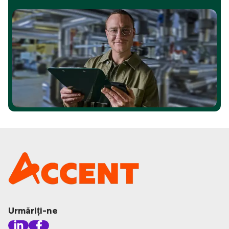
Urmăriți-ne