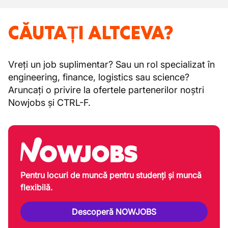
CĂUTAȚI ALTCEVA?
Vreți un job suplimentar? Sau un rol specializat în
engineering, finance, logistics sau science?
Aruncați o privire la ofertele partenerilor noștri
Nowjobs și CTRL-F.
Pentru locuri de muncă pentru studenți și muncă
flexibilă.
Descoperă NOWJOBS