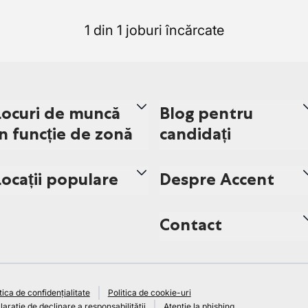
1 din 1 joburi încărcate
Locuri de muncă
Blog pentru
în funcție de zonă
candidați
Locații populare
Despre Accent
Contact
tica de confidențialitate
Politica de cookie-uri
arație de declinare a responsabilității
Atenție la phishing