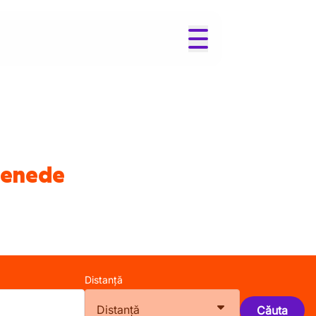
senede
Distanță
Distanță
Căuta