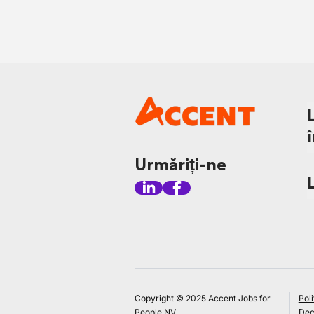
Urmăriți-ne
Copyright © 2025 Accent Jobs for
Poli
People NV
Decl