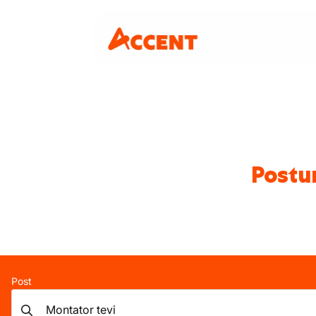
Postu
Post