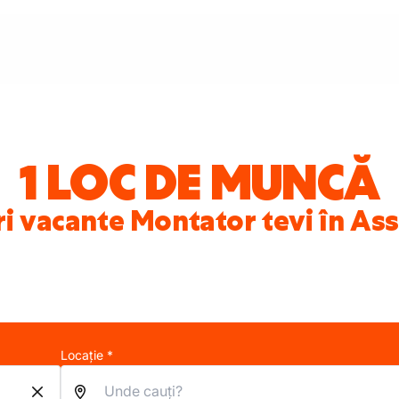
1 LOC DE MUNCĂ
ri vacante Montator tevi în As
Locație *