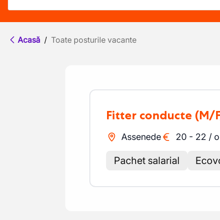
Acasă
/
Toate posturile vacante
Fitter conducte
(M/F
Assenede
20
-
22
/
o
Pachet salarial
Ecov