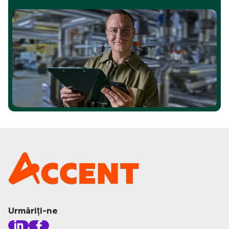
Urmăriți-ne