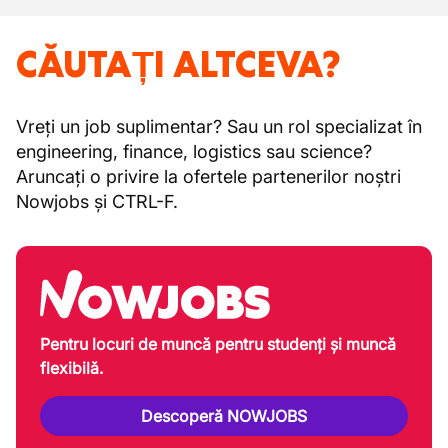
CĂUTAȚI ALTCEVA?
Vreți un job suplimentar? Sau un rol specializat în
engineering, finance, logistics sau science?
Aruncați o privire la ofertele partenerilor noștri
Nowjobs și CTRL-F.
Pentru locuri de muncă pentru studenți și muncă
flexibilă.
Descoperă NOWJOBS