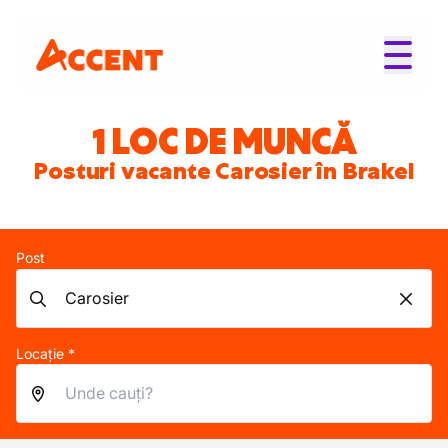
1 LOC DE MUNCĂ
Posturi vacante Carosier în Brakel
Post
Locație *