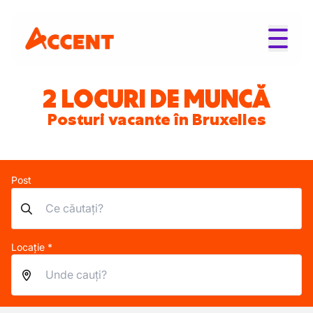
2 LOCURI DE MUNCĂ
Posturi vacante în Bruxelles
Post
Locație *