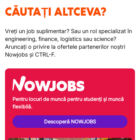
CĂUTAȚI ALTCEVA?
Vreți un job suplimentar? Sau un rol specializat în
engineering, finance, logistics sau science?
Aruncați o privire la ofertele partenerilor noștri
Nowjobs și CTRL-F.
Pentru locuri de muncă pentru studenți și muncă
flexibilă.
Descoperă NOWJOBS