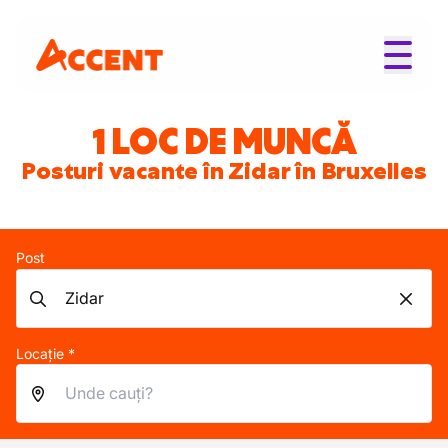
1 LOC DE MUNCĂ
Posturi vacante în Zidar în Bruxelles
Post
Locație *