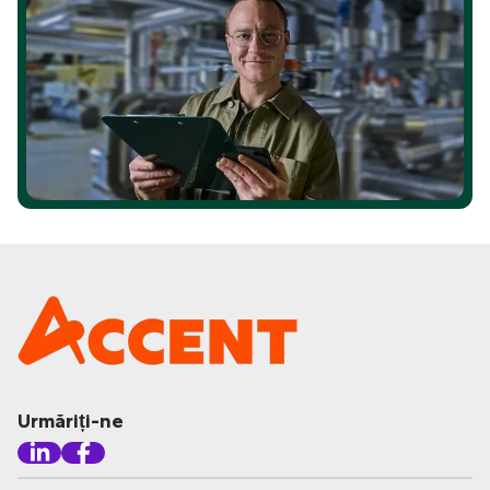
Urmăriți-ne