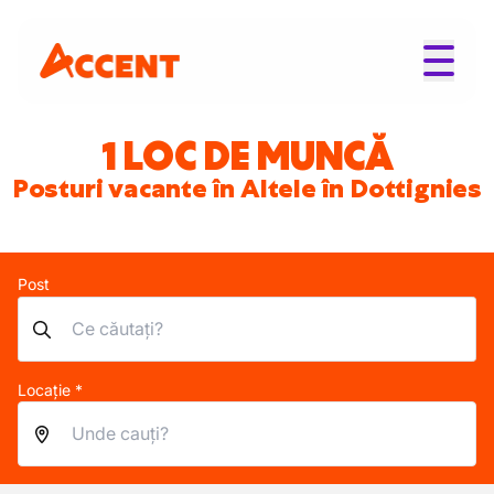
1 LOC DE MUNCĂ
Posturi vacante în Altele în Dottignies
Post
Locație *