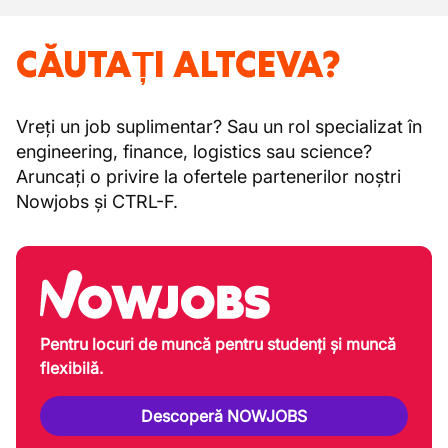
CĂUTAȚI ALTCEVA?
Vreți un job suplimentar? Sau un rol specializat în
engineering, finance, logistics sau science?
Aruncați o privire la ofertele partenerilor noștri
Nowjobs și CTRL-F.
Pentru locuri de muncă pentru studenți și muncă
flexibilă.
Descoperă NOWJOBS