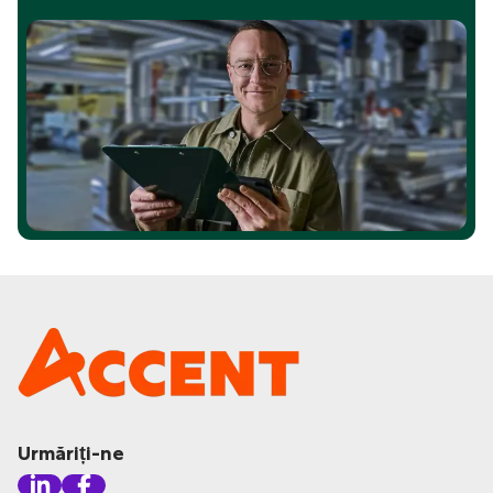
Urmăriți-ne