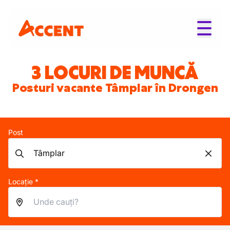
3 LOCURI DE MUNCĂ
Posturi vacante Tâmplar în Drongen
Post
Locație *