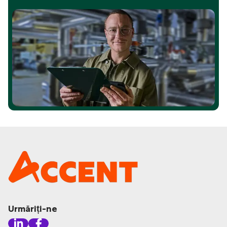
Urmăriți-ne