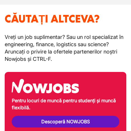
CĂUTAȚI ALTCEVA?
Vreți un job suplimentar? Sau un rol specializat în
engineering, finance, logistics sau science?
Aruncați o privire la ofertele partenerilor noștri
Nowjobs și CTRL-F.
Pentru locuri de muncă pentru studenți și muncă
flexibilă.
Descoperă NOWJOBS