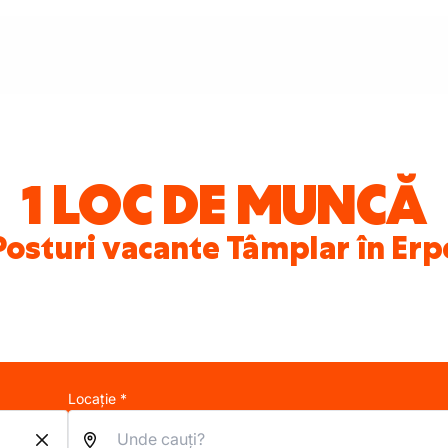
1 LOC DE MUNCĂ
Posturi vacante Tâmplar în Erp
Locație *