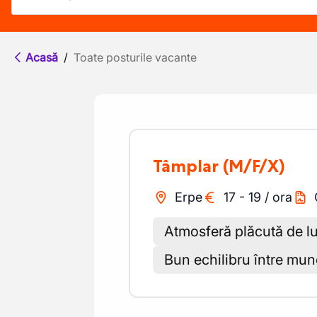
Acasă
/
Toate posturile vacante
Tâmplar
(M/F/X)
Erpe
17
-
19
/
ora
Atmosferă plăcută de lu
Bun echilibru între munc