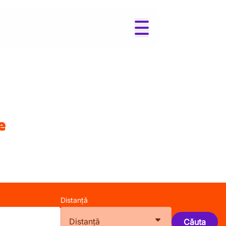
e
Distanță
Distanță
Căuta