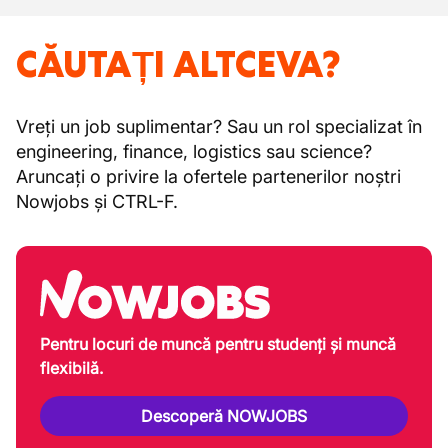
CĂUTAȚI ALTCEVA?
Vreți un job suplimentar? Sau un rol specializat în
engineering, finance, logistics sau science?
Aruncați o privire la ofertele partenerilor noștri
Nowjobs și CTRL-F.
Pentru locuri de muncă pentru studenți și muncă
flexibilă.
Descoperă NOWJOBS