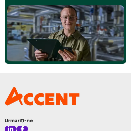
Urmăriți-ne