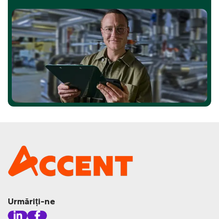
Urmăriți-ne