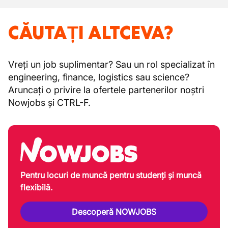
CĂUTAȚI ALTCEVA?
Vreți un job suplimentar? Sau un rol specializat în
engineering, finance, logistics sau science?
Aruncați o privire la ofertele partenerilor noștri
Nowjobs și CTRL-F.
Pentru locuri de muncă pentru studenți și muncă
flexibilă.
Descoperă NOWJOBS