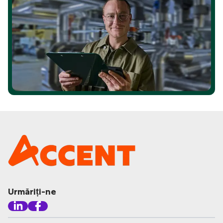
Urmăriți-ne