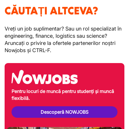
CĂUTAȚI ALTCEVA?
Vreți un job suplimentar? Sau un rol specializat în
engineering, finance, logistics sau science?
Aruncați o privire la ofertele partenerilor noștri
Nowjobs și CTRL-F.
Pentru locuri de muncă pentru studenți și muncă
flexibilă.
Descoperă NOWJOBS