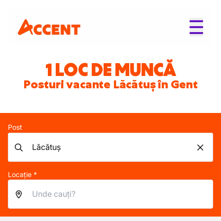
1 LOC DE MUNCĂ
Posturi vacante Lăcătuș în Gent
Post
Locație *