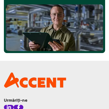
Urmăriți-ne