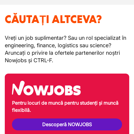
CĂUTAȚI ALTCEVA?
Vreți un job suplimentar? Sau un rol specializat în
engineering, finance, logistics sau science?
Aruncați o privire la ofertele partenerilor noștri
Nowjobs și CTRL-F.
Pentru locuri de muncă pentru studenți și muncă
flexibilă.
Descoperă NOWJOBS